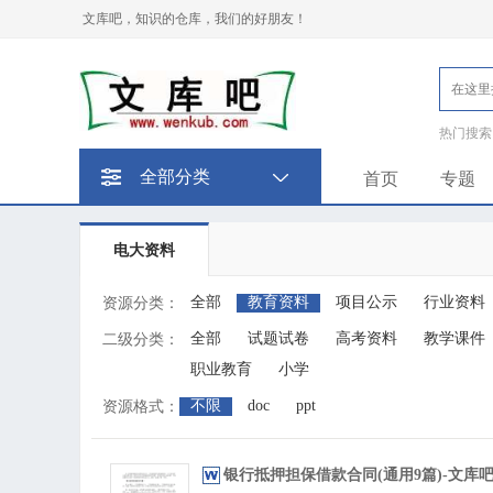
文库吧，知识的仓库，我们的好朋友！
热门搜索
全部分类
首页
专题
电大资料
全部
教育资料
项目公示
行业资料
资源分类：
全部
试题试卷
高考资料
教学课件
二级分类：
职业教育
小学
不限
doc
ppt
资源格式：
银行抵押担保借款合同(通用9篇)-文库