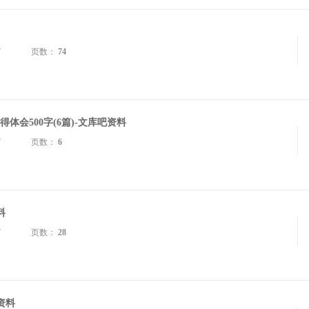
7
页数：
74
体会500字(6篇)-文库吧资料
7
页数：
6
料
7
页数：
28
资料