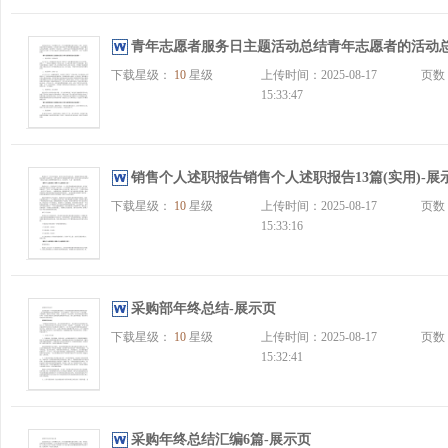
青年志愿者服务日主题活动总结青年志愿者的活动总结
下载星级：
10
星级
上传时间：2025-08-17
页数
15:33:47
销售个人述职报告销售个人述职报告13篇(实用)-展
下载星级：
10
星级
上传时间：2025-08-17
页数
15:33:16
采购部年终总结-展示页
下载星级：
10
星级
上传时间：2025-08-17
页数
15:32:41
采购年终总结汇编6篇-展示页