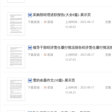
采购部经理述职报告(大全8篇)-展示页
下载星级：
10
星级
上传时间：2025-08-17
页数
15:49:03
领导干部经济责任履行情况报告经济责任履行情况报告
下载星级：
10
星级
上传时间：2025-08-17
页数
15:47:03
雪的命题作文(10篇)-展示页
下载星级：
10
星级
上传时间：2025-08-17
页数
15:44:25