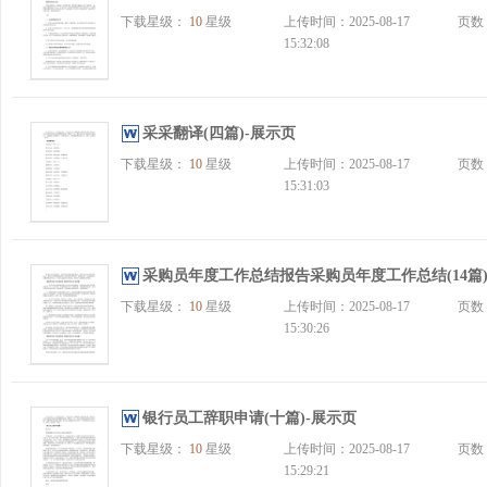
下载星级：
10
星级
上传时间：2025-08-17
页数
15:32:08
采采翻译(四篇)-展示页
下载星级：
10
星级
上传时间：2025-08-17
页数
15:31:03
采购员年度工作总结报告采购员年度工作总结(14篇)
下载星级：
10
星级
上传时间：2025-08-17
页数
15:30:26
银行员工辞职申请(十篇)-展示页
下载星级：
10
星级
上传时间：2025-08-17
页数
15:29:21